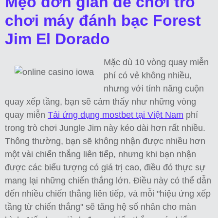
Mẹo đơn giản để chơi trò
chơi máy đánh bạc Forest
Jim El Dorado
Mặc dù 10 vòng quay miễn
phí có vẻ không nhiều,
nhưng với tính năng cuộn
quay xếp tầng, bạn sẽ cảm thấy như những vòng
quay miễn
Tải ứng dụng mostbet tại Việt Nam
phí
trong trò chơi Jungle Jim này kéo dài hơn rất nhiều.
Thông thường, bạn sẽ không nhận được nhiều hơn
một vài chiến thắng liên tiếp, nhưng khi bạn nhận
được các biểu tượng có giá trị cao, điều đó thực sự
mang lại những chiến thắng lớn. Điều này có thể dẫn
đến nhiều chiến thắng liên tiếp, và mỗi "hiệu ứng xếp
tầng từ chiến thắng" sẽ tăng hệ số nhân cho màn