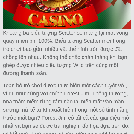
Khoảng ba biểu tượng Scatter sẽ mang lại một vòng
quay miễn phí 100%. Biểu tượng Scatter mới trong
trò chơi bao gồm nhiều vật thể hình tròn được đặt
chồng lên nhau. Không thể chắc chắn thắng khi bạn
ghép được nhiều biểu tượng Wild trên cùng một
đường thanh toán.
Toàn bộ trò chơi được thực hiện một cách tuyệt vời,
ví dụ như cùng với chính Forest Jim. Thông thường,
nhà thám hiểm rừng rậm nào lại biến mất vào màn
sương mù kể từ khi xuất hiện trong một số tính năng
trước mắt bạn? Forest Jim có tất cả các giai điệu mới
nhất và bạn sẽ được trải nghiệm đồ họa dựa trên đó,