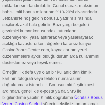
miktarları sınırlandırılabilir. Genel olarak, maksimum
bahis limiti bonus miktarının %10-20’si civarındadır.
Jetbahis’te hoş geldin bonusu, yatırım sırasında
seçilerek aktif hale getirilir. Bazı yargı bölgeleri
çevrimiçi kumar konusundaki tutumlarını
düzenleyerek, yasallaştırarak veya yasaklayarak
açıklığa kavuştururken, diğerleri kararsız kalıyor.
CasinoBonusCenter.com, kaynaklarının yerel
düzenlemelere aykırı olduğu durumlarda kullanımını
desteklemez veya teşvik etmez.
Örneğin, ilk defa üye olan bir kullanıcıdan kimlik
kartının fotoğrafı veya telefon numarasının
doğrulanması istenebilir. Bonusun aktifleştirilmesi
ardından, genellikle e-posta ya da SMS ile
bilgilendirme yapılır. Kimlik doğrulama
Ücretsiz Bonus
Veren Casino Siteleri
sürecini eksiksiz tamamlamak,