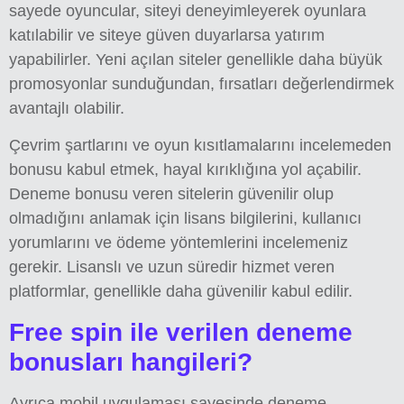
sayede oyuncular, siteyi deneyimleyerek oyunlara
katılabilir ve siteye güven duyarlarsa yatırım
yapabilirler. Yeni açılan siteler genellikle daha büyük
promosyonlar sunduğundan, fırsatları değerlendirmek
avantajlı olabilir.
Çevrim şartlarını ve oyun kısıtlamalarını incelemeden
bonusu kabul etmek, hayal kırıklığına yol açabilir.
Deneme bonusu veren sitelerin güvenilir olup
olmadığını anlamak için lisans bilgilerini, kullanıcı
yorumlarını ve ödeme yöntemlerini incelemeniz
gerekir. Lisanslı ve uzun süredir hizmet veren
platformlar, genellikle daha güvenilir kabul edilir.
Free spin ile verilen deneme
bonusları hangileri?
Ayrıca mobil uygulaması sayesinde deneme