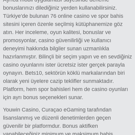
bonuslarınızı dilediğiniz yerden kullanabilirsiniz.
Türkiye’de bulunan 76 online casino ve spor bahis
sitesini içeren özenle seçilmiş kütüphanemize göz
atın. Her inceleme, oyun kalitesi, bonuslar ve
promosyonlar, casino güvenilirliği ve kullanıcı
deneyimi hakkında bilgiler sunan uzmanlıkla
hazırlanmıştır. Bilinçli bir seçim yapın ve en sevdiğiniz
casino oyunlarını ister ücretsiz ister gerçek parayla
oynayın. Bets10, sektörün köklü markalarından biri
olarak yeni üyelere cazip teklifler sunmaktadır.
Platform, hem spor bahisleri hem de casino oyunları
için ayrı bonus seçenekleri sunar.
Youwin Casino, Curaçao eGaming tarafından
lisanslanmış ve düzenli denetimlerden geçen
güvenilir bir platformdur. Bonus aktifken
yapabileceğiniz minimum ve maksimum bahis