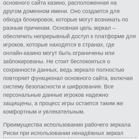
основного сайта казино, расположенная на
другом доменном имени. Оно создается для
обхода блокировок, которые могут возникать по
разным причинам. Основная цель зеркал –
обеспечить непрерывный доступ к платформе для
игроков, которые находятся в странах, где
онлайн-казино могут быть ограничены или
заблокированы. Не стоит беспокоиться о
сохранности данных, ведь зеркало полностью
повторяет функционал основного сайта, включая
систему безопасности и шифрования. Все
персональные данные игроков надежно
защищены, а процесс игры остается таким же
комфортным и увлекательным.
Преимущества использования рабочего зеркала
Риски при использовании ненадёжных зеркал