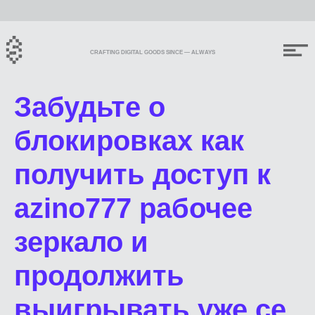
CRAFTING DIGITAL GOODS SINCE — ALWAYS
Забудьте о
блокировках как
получить доступ к
azino777 рабочее
зеркало и
продолжить
выигрывать уже се