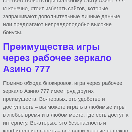
соответствовать официальному сайту Азино 777.
И конечно, стоит избегать сайтов, которые
запрашивают дополнительные личные данные
или предлагают неправдоподобно высокие
бонусы.
Преимущества игры
через рабочее зеркало
Азино 777
Помимо обхода блокировок, игра через рабочее
зеркало Азино 777 имеет ряд других
преимуществ. Во-первых, это удобство и
доступность – вы можете играть в любимые игры
в любое время и в любом месте, где есть доступ к
интернету. Во-вторых, это безопасность и
конфиденциальность – все ваши данные надежно