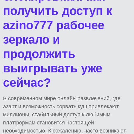
получить доступ к
azino777 рабочее
зеркало и
продолжить
выигрывать уже
сейчас?
В современном мире онлайн-развлечений, где
азарт и возможность сорвать куш привлекают
миллионы, стабильный доступ к любимым
платформам становится настоящей
необходимостью. К сожалению, часто возникают