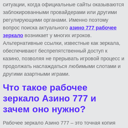
ситуации, когда официальные сайты оказываются
заблокированными провайдерами или другими
регулирующими органами. Именно поэтому
вопрос поиска актуального
азино 777 рабочее
зеркало
возникает у многих игроков.
Альтернативные ссылки, известные как зеркала,
обеспечивают беспрепятственный доступ к
казино, позволяя не прерывать игровой процесс и
продолжать наслаждаться любимыми слотами и
другими азартными играми.
Что такое рабочее
зеркало Азино 777 и
зачем оно нужно?
Рабочее зеркало Азино 777 – это точная копия