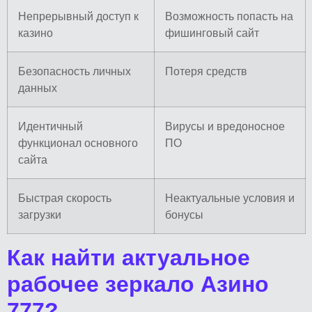
Непрерывный доступ к
Возможность попасть на
казино
фишинговый сайт
Безопасность личных
Потеря средств
данных
Идентичный
Вирусы и вредоносное
функционал основного
ПО
сайта
Быстрая скорость
Неактуальные условия и
загрузки
бонусы
Как найти актуальное
рабочее зеркало Азино
777?